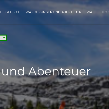
HTELGEBIRGE
WANDERUNGEN UND ABENTEUER
WAFI
BLO
ate
und Abenteuer