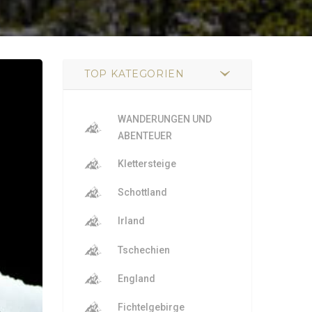
TOP KATEGORIEN
WANDERUNGEN UND
ABENTEUER
Klettersteige
Schottland
Irland
Tschechien
England
Fichtelgebirge