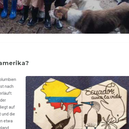
amerika?
Kolumbien
ist nach
rläuft.
 der
liegt auf
t und die
en etwa
hland