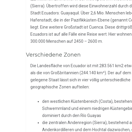
(Sierra). Übertroffen wird diese Einwohnerzahl durch d
Stadt Ecuadors: Guayaquil. Über 2,6 Mio. Menschen leb
Hafenstadt, die in der Pazifikküsten-Ebene (genannt C
liegt. Eine weitere Großstadt ist Cuenca. Diese drittgröß
Ecuadors ist auf alle Fälle eine Reise wert. Hier wohne
300.000 Menschen auf 2450 – 2600 m.
Verschiedene Zonen
Die Landesfläche von Ecuador ist mit 283.561 km2 etw
als die von Großbritannien (244.140 km²). Der auf dem
gelegene Staat lässt sich in vier völlig unterschiedliche
geographische Zonen aufteilen:
den westlichen Küstenbereich (Costa), bestehe
Schwemmland und einem niedrigen Küstengebi
dominiert durch den Río Guayas
die zentralen Andenregion (Sierra), bestehend 
Andenkordilleren und dem Hochtal dazwischen,