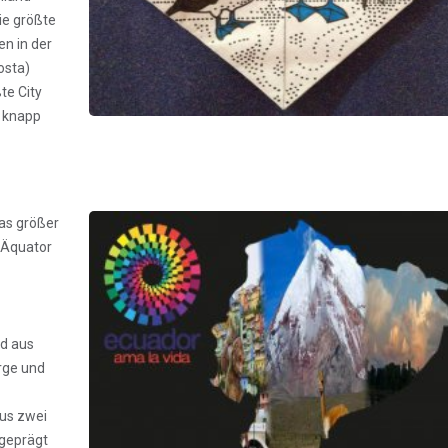
ie größte
en in der
osta)
te City
n knapp
as größer
 Äquator
nd aus
rge und
aus zwei
 geprägt