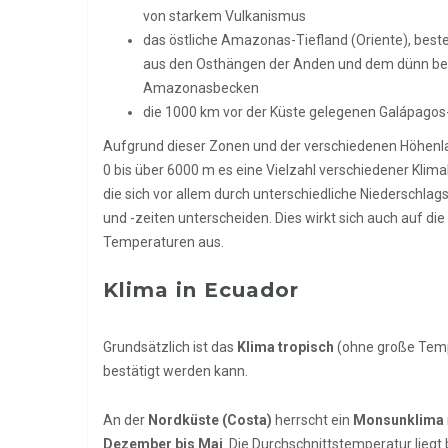
von starkem Vulkanismus
das östliche Amazonas-Tiefland (Oriente), bes
aus den Osthängen der Anden und dem dünn be
Amazonasbecken
die 1000 km vor der Küste gelegenen Galápagos-
Aufgrund dieser Zonen und der verschiedenen Höhenl
0 bis über 6000 m es eine Vielzahl verschiedener Klima
die sich vor allem durch unterschiedliche Niederschl
und -zeiten unterscheiden. Dies wirkt sich auch auf die
Temperaturen aus.
Klima in Ecuador
Grundsätzlich ist das
Klima tropisch
(ohne große Tempe
bestätigt werden kann.
An der
Nordküste (Costa)
herrscht ein
Monsunklima
Dezember bis Mai
. Die Durchschnittstemperatur liegt 