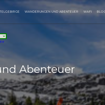
HTELGEBIRGE
WANDERUNGEN UND ABENTEUER
WAFI
BLO
ate
nd Abenteuer