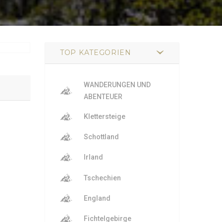
TOP KATEGORIEN
WANDERUNGEN UND
ABENTEUER
Klettersteige
Schottland
Irland
Tschechien
England
Fichtelgebirge