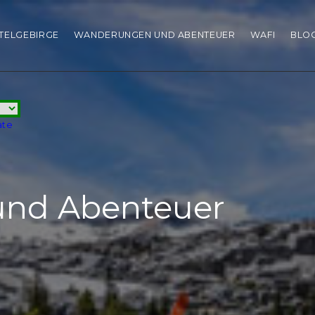
HTELGEBIRGE
WANDERUNGEN UND ABENTEUER
WAFI
BLO
ate
nd Abenteuer